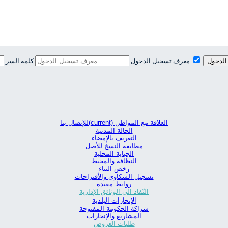
معرف تسجيل الدخول
كلمة السر
الدخول
العلاقة مع المواطن
(current)
للإتصال بنا
الحالة المدنية
التعريف بالإمضاء
مطابقة النسخ للأصل
الجباية المحلية
النظافة والمحيط
رخص البناء
تسجيل الشكاوي والأقتراحات
روابط مفيدة
النّفاذ الى الوثائق الإدارية
الإنجازات البلدية
شراكة الحكومة المفتوحة
المشاريع والإنجازات
طلبات العروض